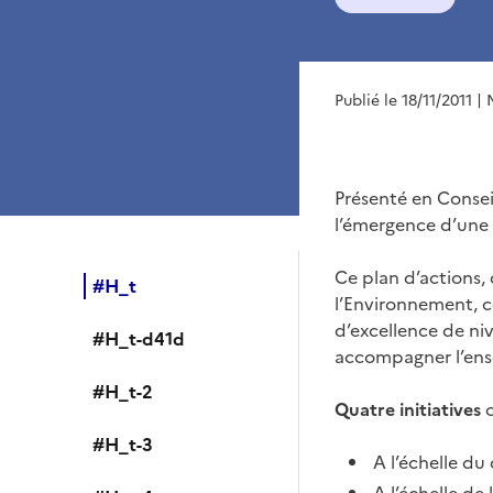
Publié le 18/11/2011
| 
Présenté en Conseil
l’émergence d’une n
Ce plan d’actions,
#H_t
l’Environnement, c
d’excellence de ni
#H_t-d41d
accompagner l’ens
#H_t-2
Quatre initiatives
o
#H_t-3
A l’échelle du