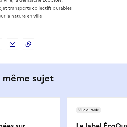
la ville, la démarche EcoCités,
jet transports collectifs durables
ur la nature en ville
 Facebook
er sur X
Partager sur LinkedIn
Partager par email
Copier le lien de la page dans le presse-pap
e même sujet
Ville durable
rnées sur
Le label ÉcoQua