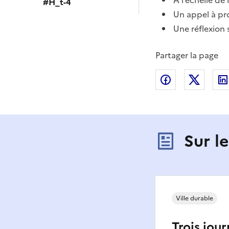
A l’échelle de 
#H_t-4
Un appel à pro
Une réflexion s
Partager la page
Partager sur
Partag
Sur l
Ville durable
Trois jou