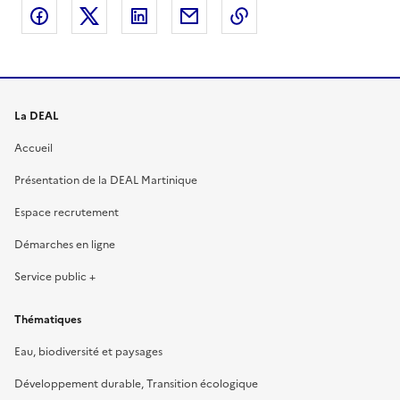
Partager sur Facebook
Partager sur X
Partager sur LinkedIn
Partager par email
Copier le lien de la 
La DEAL
Accueil
Présentation de la DEAL Martinique
Espace recrutement
Démarches en ligne
Service public +
Thématiques
Eau, biodiversité et paysages
Développement durable, Transition écologique