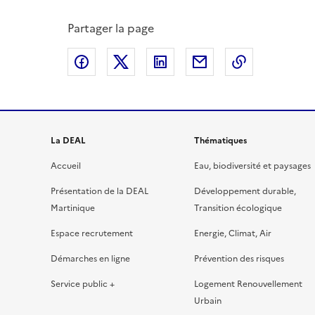
Partager la page
Partager sur Facebook
Partager sur X
Partager sur LinkedIn
Partager par email
Copier le l
La DEAL
Thématiques
Accueil
Eau, biodiversité et paysages
Présentation de la DEAL
Développement durable,
Martinique
Transition écologique
Espace recrutement
Energie, Climat, Air
Démarches en ligne
Prévention des risques
Service public +
Logement Renouvellement
Urbain