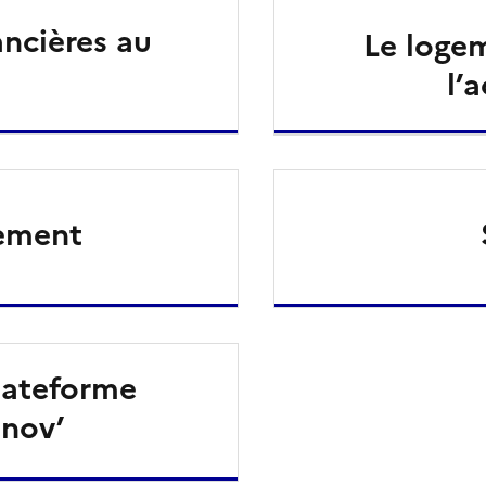
ancières au
Le logem
l’
gement
lateforme
énov’