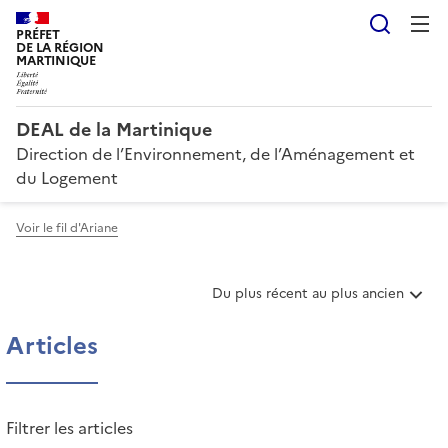
Reche
PRÉFET
DE LA RÉGION
MARTINIQUE
DEAL de la Martinique
Direction de l’Environnement, de l’Aménagement et
du Logement
Voir le fil d'Ariane
T
Du plus récent au plus ancien
r
i
Articles
e
r
l
e
Filtrer les articles
s