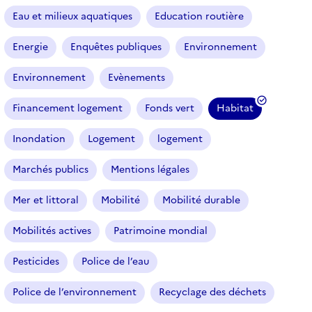
Eau et milieux aquatiques
Education routière
Energie
Enquêtes publiques
Environnement
Environnement
Evènements
Financement logement
Fonds vert
Habitat
(
f
Inondation
Logement
logement
i
l
Marchés publics
Mentions légales
t
r
Mer et littoral
Mobilité
Mobilité durable
e
Mobilités actives
Patrimoine mondial
s
é
Pesticides
Police de l’eau
l
e
Police de l’environnement
Recyclage des déchets
c