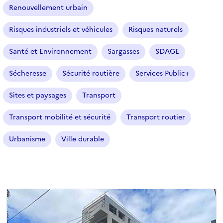
t
Renouvellement urbain
i
o
Risques industriels et véhicules
Risques naturels
n
n
Santé et Environnement
Sargasses
SDAGE
é
Sécheresse
Sécurité routière
Services Public+
)
Sites et paysages
Transport
Transport mobilité et sécurité
Transport routier
Urbanisme
Ville durable