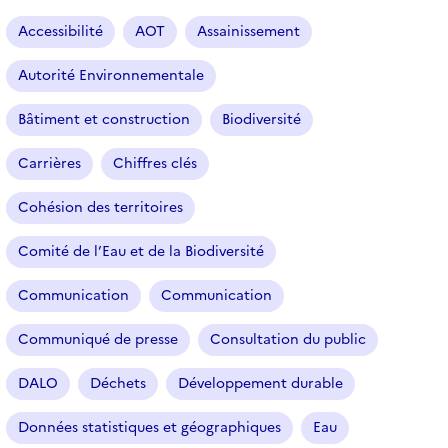
a
r
Accessibilité
AOT
Assainissement
t
i
Autorité Environnementale
c
l
Bâtiment et construction
Biodiversité
e
s
Carrières
Chiffres clés
Cohésion des territoires
Comité de l’Eau et de la Biodiversité
Communication
Communication
Communiqué de presse
Consultation du public
DALO
Déchets
Développement durable
Données statistiques et géographiques
Eau