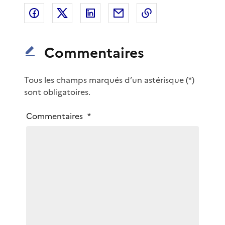
Partager sur Facebook
Partager sur X
Partager sur LinkedIn
Partager par email
Copier le lien de 
Commentaires
Tous les champs marqués d’un astérisque (*)
sont obligatoires.
V
Commentaires
*
o
t
r
e
m
e
s
s
a