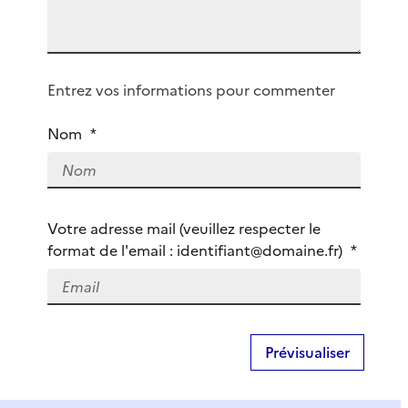
g
e
Q
Entrez vos informations pour commenter
u
i
Nom
*
ê
t
e
s
Votre adresse mail (veuillez respecter le
-
format de l'email : identifiant@domaine.fr)
*
v
o
u
s
?