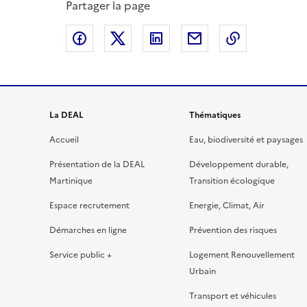
Partager la page
Partager sur Facebook
Partager sur X
Partager sur LinkedIn
Partager par email
Copier le l
La DEAL
Thématiques
Accueil
Eau, biodiversité et paysages
Présentation de la DEAL
Développement durable,
Martinique
Transition écologique
Espace recrutement
Energie, Climat, Air
Démarches en ligne
Prévention des risques
Service public +
Logement Renouvellement
Urbain
Transport et véhicules