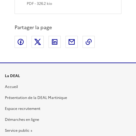
PDF
- 326.2 kio
Partager la page
Partager sur Facebook
Partager sur X
Partager sur LinkedIn
Partager par email
Copier le lien de 
La DEAL
Accueil
Présentation de la DEAL Martinique
Espace recrutement
Démarches en ligne
Service public +