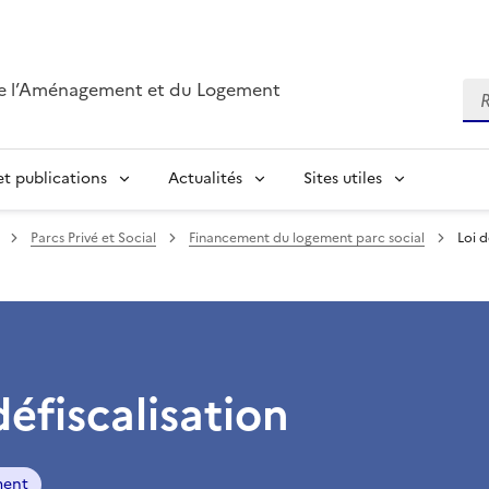
de l’Aménagement et du Logement
Re
t publications
Actualités
Sites utiles
Parcs Privé et Social
Financement du logement parc social
Loi d
défiscalisation
ment