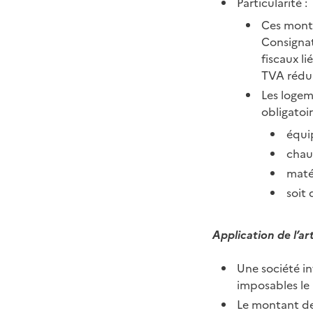
Particularité :
Ces monta
Consignat
fiscaux li
TVA rédui
Les logem
obligatoi
équi
chauf
maté
soit 
Application de l’ar
Une société in
imposables le
Le montant de 