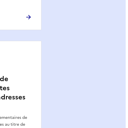
 de
ites
adresses
lementaires de
es au titre de