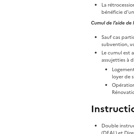
La rétrocessio
bénéficie d’u
Cumul de l’aide de l
Sauf cas parti
subvention, v
Le cumul est a
assujetties à 
Logements
loyer de s
Opération
Rénovatio
Instructi
Double instru
(
DEAL
) et Dir