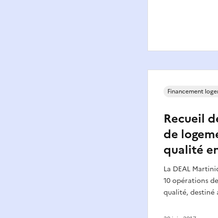
Financement log
Recueil d
de logeme
qualité e
La DEAL Martiniq
10 opérations d
qualité, destiné