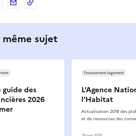
 Facebook
er sur X
Partager sur LinkedIn
Partager par email
Copier le lien de la page dans le presse-pap
e même sujet
ement
Financement logement
 guide des
L’Agence Natio
ancières 2026
l’Habitat
-mer
Actualisation 2018 des pla
et de ressources des con
28 mai 2018