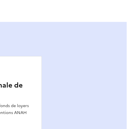
ier
nale de
fonds de loyers
ventions ANAH