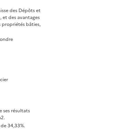
aisse des Dépôts et
e, et des avantages
s propriétés bâties,
pondre
cier
 ses résultats
m2.
s de 34,33%.