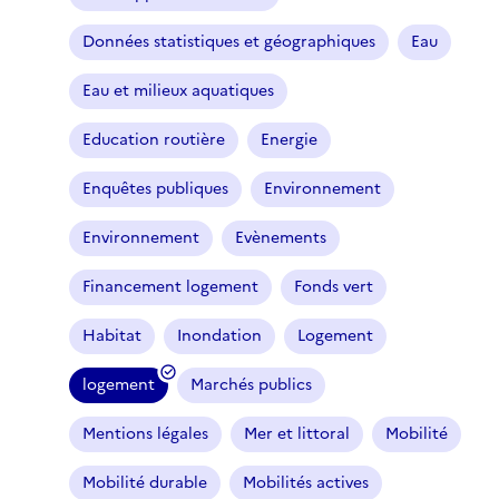
Données statistiques et géographiques
Eau
Eau et milieux aquatiques
Education routière
Energie
Enquêtes publiques
Environnement
Environnement
Evènements
Financement logement
Fonds vert
Habitat
Inondation
Logement
logement
Marchés publics
(
f
Mentions légales
Mer et littoral
Mobilité
i
l
Mobilité durable
Mobilités actives