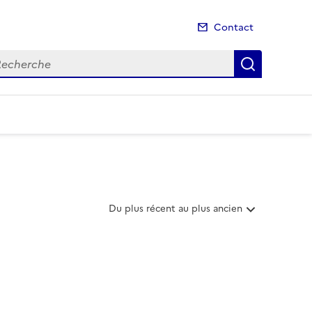
Contact
cherche
Recherch
T
Du plus récent au plus ancien
r
i
e
r
l
e
s