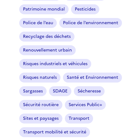
t
r
Patrimoine mondial
Pesticides
e
Police de l’eau
Police de l’environnement
s
é
Recyclage des déchets
l
e
Renouvellement urbain
c
t
Risques industriels et véhicules
i
o
Risques naturels
Santé et Environnement
n
n
Sargasses
SDAGE
Sécheresse
é
Sécurité routière
Services Public+
)
Sites et paysages
Transport
Transport mobilité et sécurité