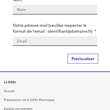
ê
t
e
s
Votre adresse mail (veuillez respecter le
-
format de l'email : identifiant@domaine.fr)
*
v
o
u
s
?
La DEAL
Accueil
Présentation de la DEAL Martinique
Espace recrutement