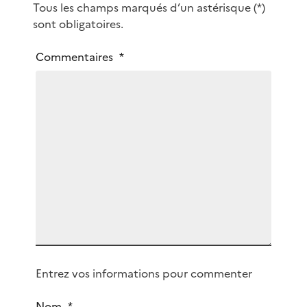
Tous les champs marqués d’un astérisque (*)
sont obligatoires.
V
Commentaires
*
o
t
r
e
m
e
s
s
a
g
e
Q
Entrez vos informations pour commenter
u
i
Nom
*