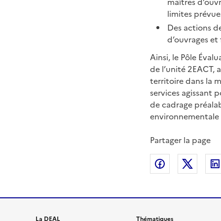
maîtres d’ouv
limites prévue
Des actions d
d’ouvrages et f
Ainsi, le Pôle Éval
de l’unité 2EACT, 
territoire dans la 
services agissant p
de cadrage préalab
environnementale 
Partager la page
Partager sur
Partag
La DEAL
Thématiques