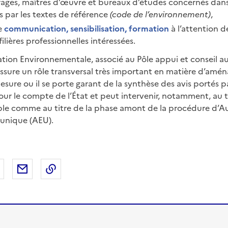
rages, maîtres d’œuvre et bureaux d’études concernés dans 
s par les textes de référence
(code de l’environnement)
,
e
communication, sensibilisation, formation
à l’attention d
ilières professionnelles intéressées.
uation Environnementale, associé au Pôle appui et conseil au
assure un rôle transversal très important en matière d’am
mesure ou il se porte garant de la synthèse des avis portés pa
our le compte de l’État et peut intervenir, notamment, au t
le comme au titre de la phase amont de la procédure d’Au
unique (AEU).
 Facebook
er sur X
Partager sur LinkedIn
Partager par email
Copier le lien de la page dans le presse-pap