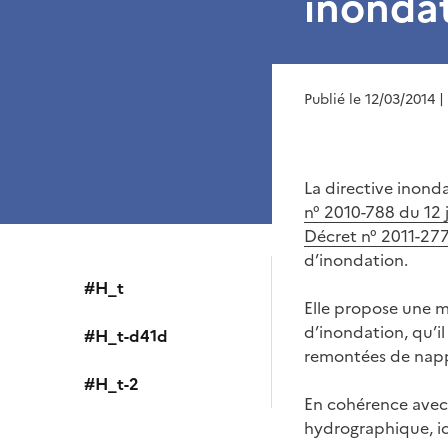
inonda
Publié le 12/03/2014
|
La directive inondat
n° 2010-788 du 12 j
Décret n° 2011-277
d’inondation.
#H_t
Elle propose une m
d’inondation, qu’i
#H_t-d41d
remontées de nappe
#H_t-2
En cohérence avec la
hydrographique, ici