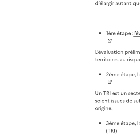
d’élargir autant qu
1ère étape :
l’
L’évaluation prélim
territoires au risq
2ème étape, la
Un TRI est un sect
soient issues de s
origine.
3ème étape, la
(TRI)