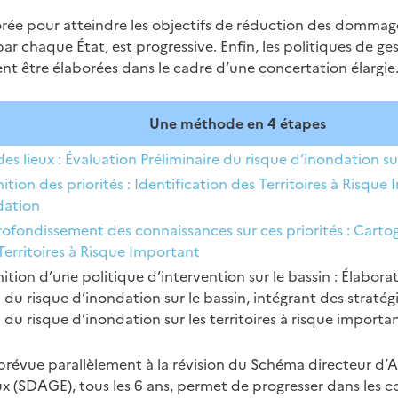
ée pour atteindre les objectifs de réduction des dommage
par chaque État, est progressive. Enfin, les politiques de ge
nt être élaborées dans le cadre d’une concertation élargie
Une méthode en 4 étapes
es lieux : Évaluation Préliminaire du risque d’inondation su
ition des priorités : Identification des Territoires à Risque
dation
fondissement des connaissances sur ces priorités : Cartog
 Territoires à Risque Important
nition d’une politique d’intervention sur le bassin : Élabor
 du risque d’inondation sur le bassin, intégrant des stratég
 du risque d’inondation sur les territoires à risque importa
 prévue parallèlement à la révision du Schéma directeur 
x (SDAGE), tous les 6 ans, permet de progresser dans les c