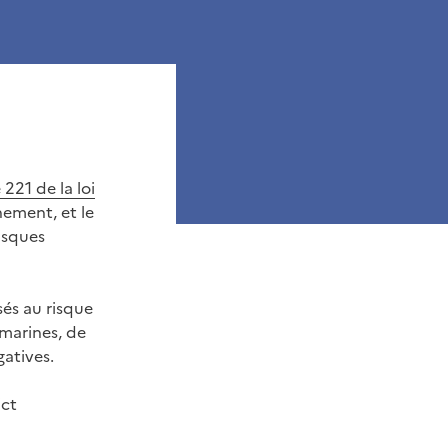
e 221 de la loi
ement, et le
risques
sés au risque
 marines, de
atives.
ict