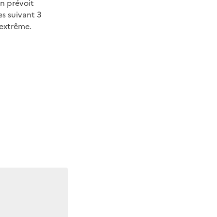
on prévoit
es suivant 3
 extrême.
ier