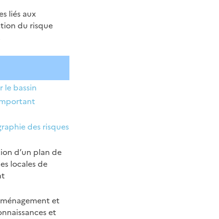
s liés aux
stion du risque
.
r le bassin
 Important
raphie des risques
ation d’un plan de
ies locales de
nt
d’Aménagement et
onnaissances et