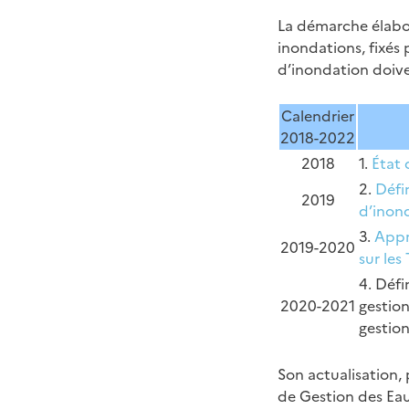
La démarche élabor
inondations, fixés 
d’inondation doive
Calendrier
2018-2022
2018
1.
État d
2.
Défin
2019
d’inon
3.
Appro
2019-2020
sur les
4. Défi
2020-2021
gestion
gestion
Son actualisation,
de Gestion des Eau