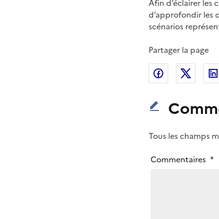
Afin d’éclairer les 
d’approfondir les 
scénarios représen
Partager la page
Partager sur
Partag
Comme
Tous les champs ma
V
Commentaires
*
o
t
r
e
m