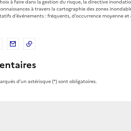
choix à faire dans la gestion du risque, la directive inondati
connaissances à travers la cartographie des zones inondabl
tatifs d’événements : fréquents, d’occurrence moyenne et
 Facebook
er sur X
Partager sur LinkedIn
Partager par email
Copier le lien de la page dans le presse-pap
ntaires
rqués d’un astérisque (*) sont obligatoires.