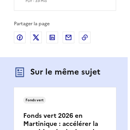
PDF
- 3.9 Mio
e
Partager la page
Partager sur Facebook
Partager sur X
Partager sur LinkedIn
Partager par email
Copier le lien de 
Sur le même sujet
Fonds vert
Fonds vert 2026 en
Martinique : accélérer la