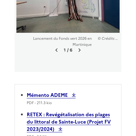
Lancement du Fonds vert 2026 en
© Crédits : DEAL972
Martinique
1
/ 6
I
I
m
m
a
a
g
g
e
e
p
s
r
u
Mémento ADEME
é
i
PDF
- 211.3 kio
c
v
é
a
RETEX : Revégétalisation des plages
d
n
du littoral de Sainte-Luce (Projet FV
e
t
n
e
2023/2024)
t