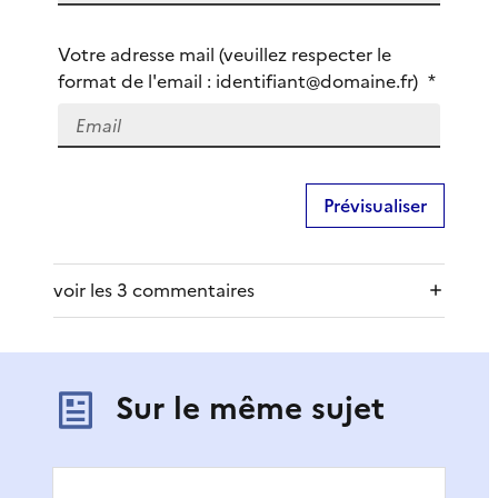
e
s
Votre adresse mail (veuillez respecter le
-
format de l'email : identifiant@domaine.fr)
*
v
o
u
s
?
voir les 3 commentaires
Sur le même sujet