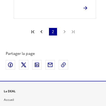
Première page
Page précédente
2
Page suivante
Dernière page
Partager la page
Partager sur Facebook
Partager sur X
Partager sur LinkedIn
Partager par email
Copier le lien de la 
La DEAL
Accueil