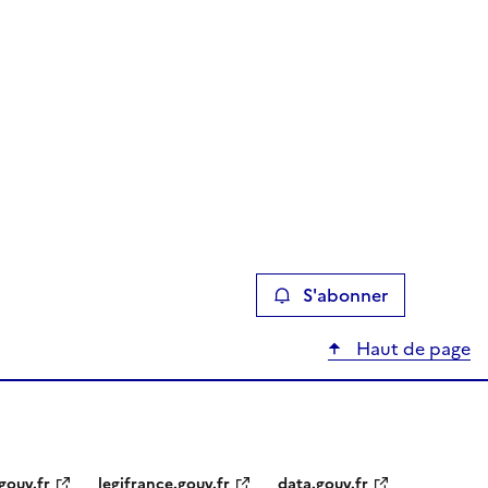
S'abonner
Haut de page
gouv.fr
legifrance.gouv.fr
data.gouv.fr