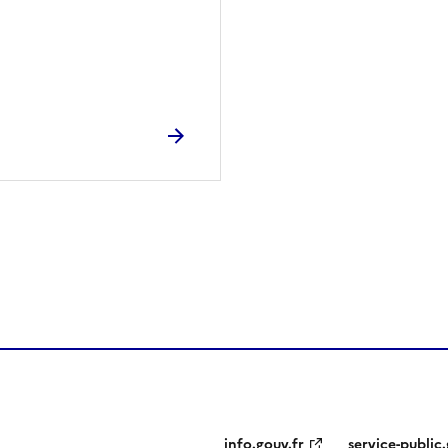
ien de la page dans le presse-papier
info.gouv.fr
service-public.