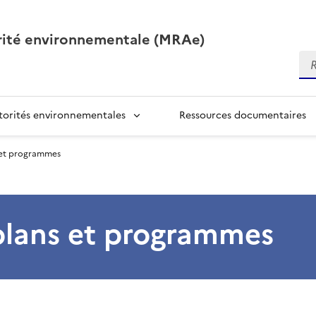
orité environnementale (MRAe)
Re
torités environnementales
Ressources documentaires
s et programmes
 plans et programmes