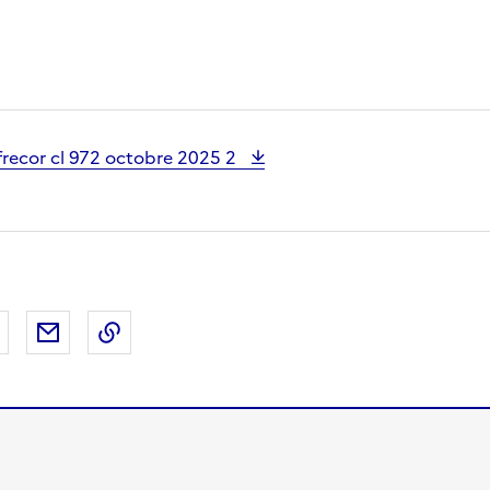
ifrecor cl 972 octobre 2025 2
 Facebook
er sur X
Partager sur LinkedIn
Partager par email
Copier le lien de la page dans le presse-pap