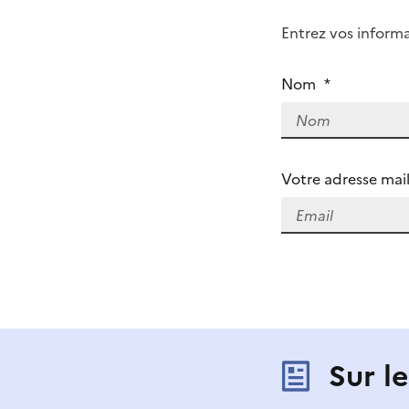
Q
Entrez vos infor
u
i
ê
Nom
*
t
e
s
-
Votre adresse mail
v
o
u
s
?
Sur l