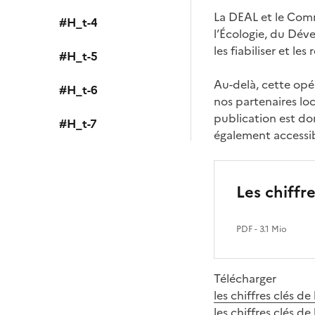
La DEAL et le Com
#H_t-4
l’Écologie, du Dév
les fiabiliser et le
#H_t-5
Au-delà, cette opé
#H_t-6
nos partenaires lo
publication est do
#H_t-7
également accessibl
Les chiffr
PDF
- 3.1 Mio
Télécharger
les chiffres clés 
les chiffres clés 