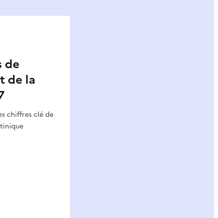
s de
t de la
7
s chiffres clé de
tinique