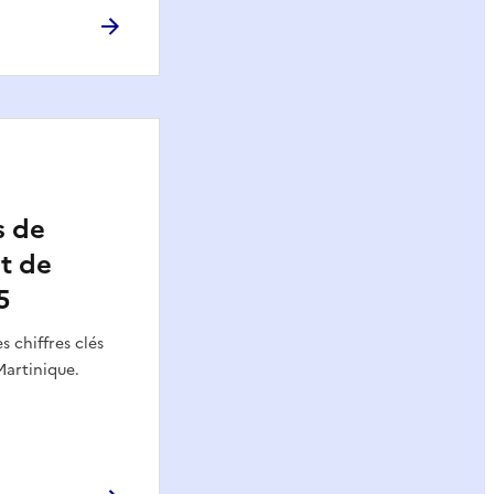
s de
t de
5
s chiffres clés
Martinique.