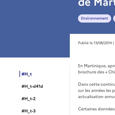
de Mar
Environnement
Publié le 13/08/2014
|
En Martinique, apr
brochure des « Chi
#H_t
Dans cette continu
#H_t-d41d
sur les années les 
actualisation annue
#H_t-2
Certaines données 
#H_t-3