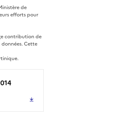
inistère de
eurs efforts pour
ge contribution de
es données. Cette
rtinique.
2014